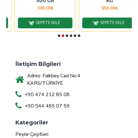
500 GR
KG
300,00₺
550,00₺
SEPETE EKLE
SEPETE EKLE
İletişim Bilgileri
Adres: Faikbey Cad No:4
KARS/TÜRKİYE
+90 474 212 85 08
+90 544 485 07 59
Kategoriler
Peynir Çeşitleri