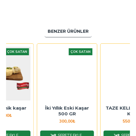
BENZER ÜRÜNLER
TAN
ÇOK SATAN
ÇOK SATAN
ar
İki Yıllık Eski Kaşar
TAZE KELLE KAŞAR 1
500 GR
KG
300,00₺
550,00₺
SEPETE EKLE
SEPETE EKLE