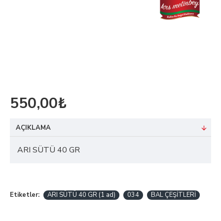
550,00₺
AÇIKLAMA
ARI SÜTÜ 40 GR
Etiketler:
ARI SÜTÜ 40 GR (1 ad)
034
BAL ÇEŞİTLERİ