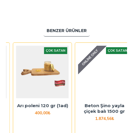
BENZER ÜRÜNLER
ONLINE ONLY
ÇOK SATAN
ÇOK SATAN
Arı poleni 120 gr (1ad)
Beton Şino yayla
çiçek balı 1500 gr
400,00₺
1.874,56₺